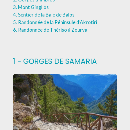
Mont Gingilos
Sentier de la Baie de Balos
Randonnée de la Péninsule d’Akrotiri
Randonnée de Thériso à Zourva
1 - GORGES DE SAMARIA