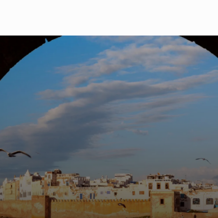
"De passage par hasard à Essaouira il y a 20 ans,
nous avons eu un immense coup de foudre pour la
ville et la gentillesse de ses habitants. C'est la ville de
toutes les cultures et de toutes les religions : Cette
magnifique cité fortifiée accueille les visiteurs du
monde entier avec énormément d'ouverture.
C'est un lieu multiculturel où vivent au milieu des