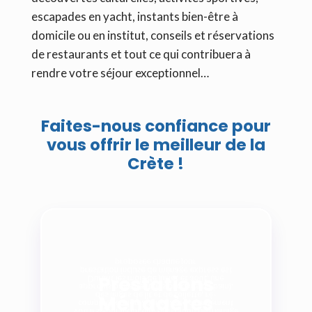
escapades en yacht, instants bien-être à
domicile ou en institut, conseils et réservations
de restaurants et tout ce qui contribuera à
rendre votre séjour exceptionnel…
Faites-nous confiance pour
vous offrir le meilleur de la
Crète !
proposée chaque jour.
prestation incluse de ménage express est
Prestations
Durant les mois de juillet et août, une
approvisionnement des produits de bain).
Ménagères
des linges de lit et de toilette, ré-
complet hebdomadaire (avec changement