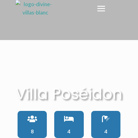
Villa Poséidon



8
4
4