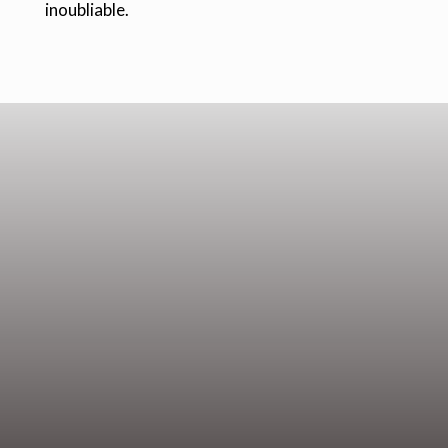
inoubliable.
Entre villages pittoresques et vestiges
minoens, plongez dans l’âme authentique
de l’île.