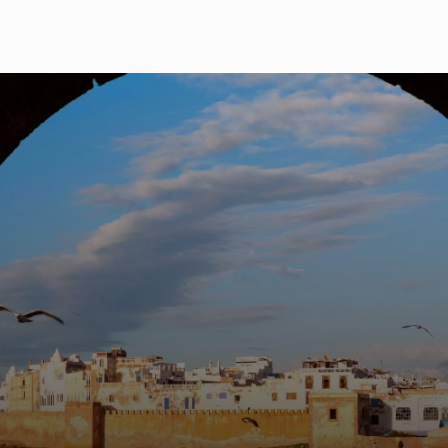
"De passage par hasard à Essaouira il y a 20 ans,
nous avons eu un immense coup de foudre pour la
ville et la gentillesse de ses habitants. C'est la ville de
toutes les cultures et de toutes les religions : Cette
magnifique cité fortifiée accueille les visiteurs du
monde entier avec énormément d'ouverture.
C'est un lieu multiculturel où vivent au milieu des